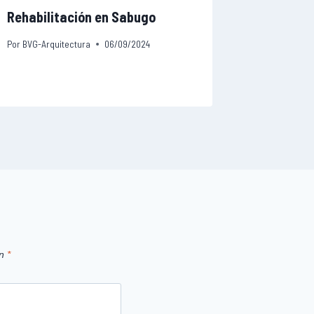
Rehabilitación en Sabugo
Vivienda
Por
BVG-Arquitectura
06/09/2024
Por
BVG-Arqu
on
*