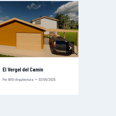
El Vergel del Camín
Vivienda
Por
BVG-Arquitectura
02/05/2025
Por
BVG-Arqu