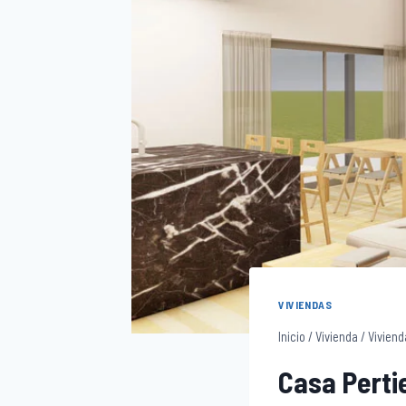
VIVIENDAS
Inicio
/
Vivienda
/
Viviend
Casa Pertie