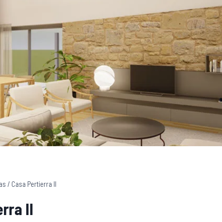
as
/
Casa Pertierra II
rra II