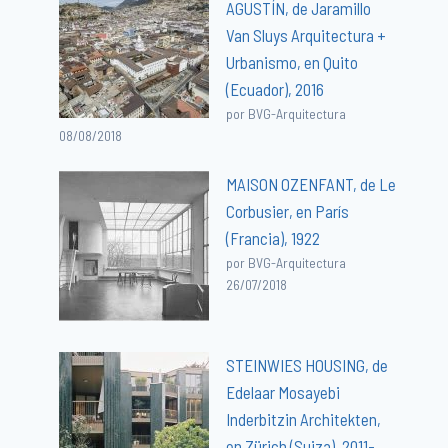
AGUSTÍN, de Jaramillo
Van Sluys Arquitectura +
Urbanismo, en Quito
(Ecuador), 2016
por BVG-Arquitectura
08/08/2018
MAISON OZENFANT, de Le
Corbusier, en París
(Francia), 1922
por BVG-Arquitectura
26/07/2018
STEINWIES HOUSING, de
Edelaar Mosayebi
Inderbitzin Architekten,
en Zürich (Suiza), 2011-